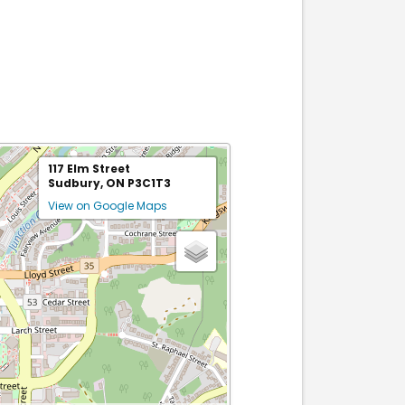
117 Elm Street
Sudbury, ON P3C1T3
View on Google Maps