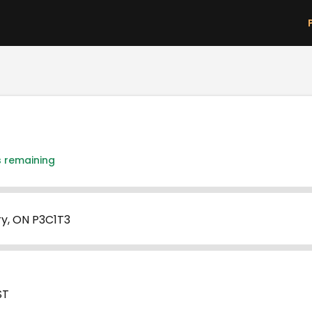
Skip to main content
s remaining
ry, ON P3C1T3
ST