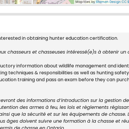
Map tiles by
Stamen Design
CC B
nterested in obtaining hunter education certification.
x chasseurs et chasseuses intéressé(e)s à obtenir un ce
ductory information about wildlife management and identif
ting techniques & responsibilities as well as hunting saf
ucation training and pass an exam before they can purchas
evront des informations d’introduction sur la gestion de l
tention des armes à feu, les lois et règlements régissan
 ainsi que la sécurité et sur les équipements de chasse.
us âges doivent suivre une formation à la chasse et ré
permis de chasse en Ontario.