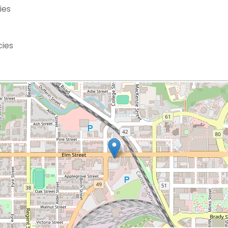
ies
cies