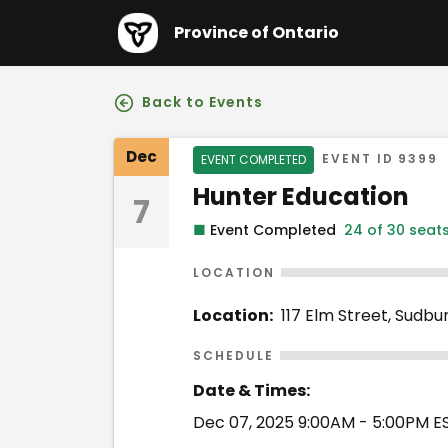
Province of Ontario
Back to Events
Event Details
Dec
Event Status
EVENT ID
9399
EVENT COMPLETED
Event Name
Hunter Education
7
■
Event Completed
24 of 30 seat
LOCATION
Location:
117 Elm Street, Sudbu
SCHEDULE
Date & Times:
Dec 07, 2025 9:00AM - 5:00PM E